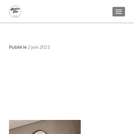
AFFICH
Bois - Colors
Publié le
2 juin 2021
miroir-article-2