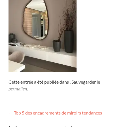
Cette entrée a été publiée dans . Sauvegarder le
permalien
.
Navigation
←
Top 5 des encadrements de miroirs tendances
de