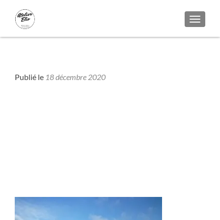
AFFICH
Bois - Colors
Publié le
18 décembre 2020
le-lam-facade