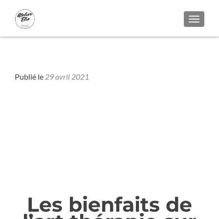
AFFICH
Bois - Colors
Publié le
29 avril 2021
Les bienfaits de l’art thérapie sur notre
santé
Les bienfaits de