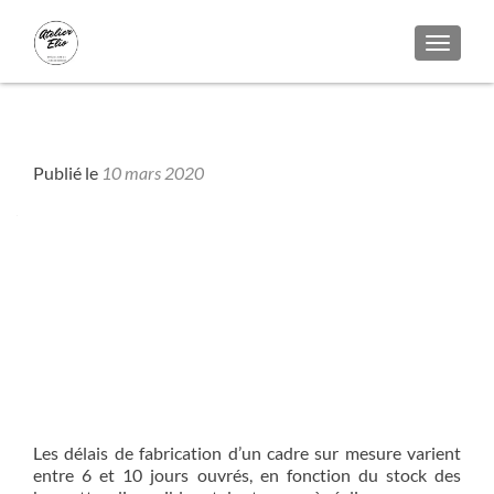
AFFICH
Bois - Colors
Publié le
10 mars 2020
Quel est le délai d’attente pour la
fabrication d’un cadre ?
Les délais de fabrication d’un cadre sur mesure varient
entre 6 et 10 jours ouvrés, en fonction du stock des