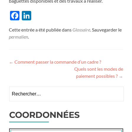
baguettes disponibles et des travaux à réaliser.
Facebook
LinkedIn
Cette entrée a été publiée dans
Glossaire
. Sauvegarder le
permalien
.
Navigation
←
Comment passer la commande d’un cadre ?
Quels sont les modes de
de
paiement possibles ?
→
l’article
Rechercher :
COORDONNÉES