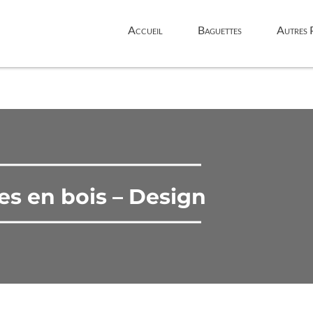
Aller
au
Accueil
Baguettes
Autres 
contenu
principal
s en bois – Design