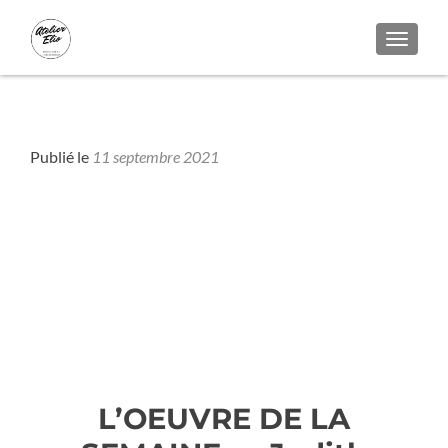
AFFICH
Bois - Colors
Publié le
11 septembre 2021
l’OEUVRE DE LA SEMAINE : « Judith
décapitant Holopherne » Artemisia
Gentileschi
L’OEUVRE DE LA