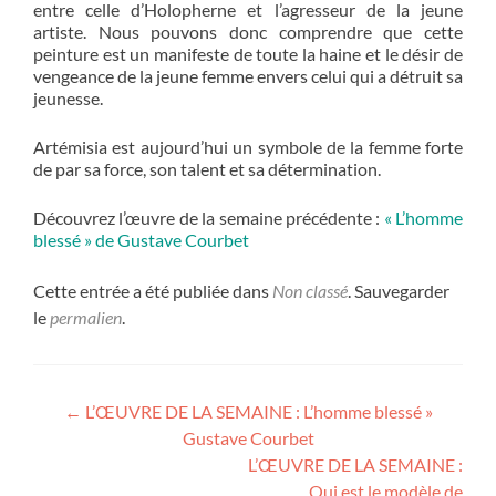
entre celle d’Holopherne et l’agresseur de la jeune
artiste. Nous pouvons donc comprendre que cette
peinture est un manifeste de toute la haine et le désir de
vengeance de la jeune femme envers celui qui a détruit sa
jeunesse.
Artémisia est aujourd’hui un symbole de la femme forte
de par sa force, son talent et sa détermination.
Découvrez l’œuvre de la semaine précédente :
« L’homme
blessé » de Gustave Courbet
Cette entrée a été publiée dans
Non classé
. Sauvegarder
le
permalien
.
Navigation
←
L’ŒUVRE DE LA SEMAINE : L’homme blessé »
Gustave Courbet
de
L’ŒUVRE DE LA SEMAINE :
l’article
Qui est le modèle de