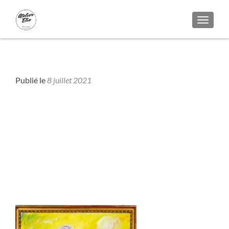
AFFICH
Bois - Colors
Publié le
8 juillet 2021
musee-insolite-2